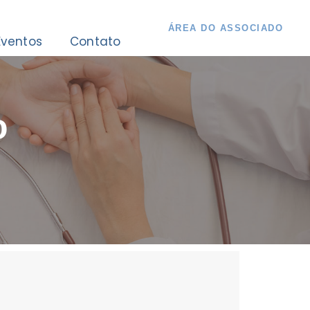
Á
R
E
A
D
O
A
S
S
O
C
I
A
D
O
Eventos
Contato
o