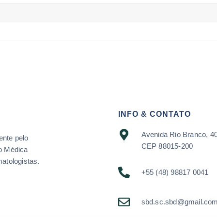
INFO & CONTATO
Avenida Rio Branco, 40
ente pelo
CEP 88015-200
o Médica
atologistas.
+55 (48) 98817 0041
sbd.sc.sbd@gmail.co