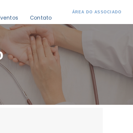
Á
R
E
A
D
O
A
S
S
O
C
I
A
D
O
Eventos
Contato
o