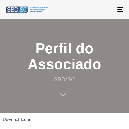
T
NA
Perfil do
Associado
SBD/SC
User not found!